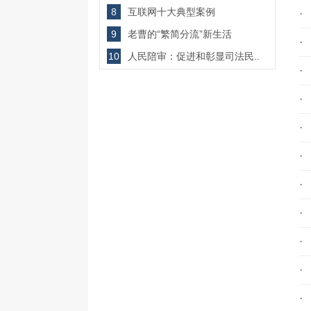
8
互联网十大典型案例
·
9
老曹的“繁简分流”新生活
·
10
人民陪审：促进和彰显司法民..
·
·
·
·
·
·
·
·
·