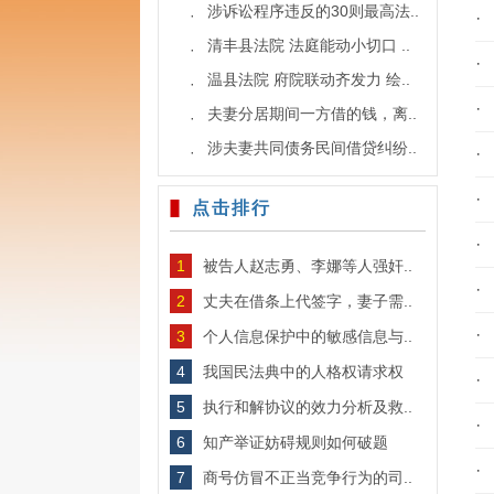
涉诉讼程序违反的30则最高法..
·
·
清丰县法院 法庭能动小切口 ..
·
·
温县法院 府院联动齐发力 绘..
·
·
夫妻分居期间一方借的钱，离..
·
涉夫妻共同债务民间借贷纠纷..
·
·
·
点击排行
·
1
被告人赵志勇、李娜等人强奸..
·
2
丈夫在借条上代签字，妻子需..
·
3
个人信息保护中的敏感信息与..
4
我国民法典中的人格权请求权
·
5
执行和解协议的效力分析及救..
·
6
知产举证妨碍规则如何破题
·
7
商号仿冒不正当竞争行为的司..