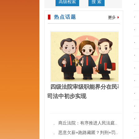
高级检索
搜 索
·
热点话题
·
·
·
·
·
·
四级法院审级职能界分在民事
·
司法中初步实现
·
·
商丘法院：有序推进人民法庭..
·
·
恶意欠薪+跑路藏匿？判刑+罚..
·