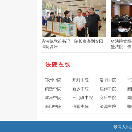
军魂·共筑强军
省法院党组书记、院长秦海到安阳
省法院党组书记
法院调研
壁法院工作
法院在线
郑州中院
开封中院
洛阳中院
平
鹤壁中院
新乡中院
焦作中院
濮
漯河中院
三门峡中院
商丘中院
周
南阳中院
信阳中院
济源中院
郑
最高人民