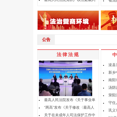
省法
要旨摘要（2025）
公告
法律法规
浚县
新乡
南阳
汤阴
荥阳
最高人民法院发布《关于事业单
守住
位工作人员脱产参加全
“两高”发布《关于修改〈最高人
巩义
民法院、最高人民检
关于在未成年人司法保护工作中