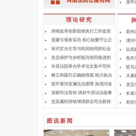
派件
理论研究
持续改革创新助推执行工作提质
郑州
增效
党建引领务实功 初心如磐守公正
漯河
宋代官办主导与民间协同的社会
以党
救助格局
生态保护与乡村振兴协同推进的
焦作
困境及司法路径
许昌法院举办学术论文集中写作
驻马
研讨会
树立和践行正确政绩观 助力执法
大暑
办案提质增效
筑牢黄河安澜法治屏障 加强河洛
灵宝
文明司法保护
深耕司法宣传 讲好中原法治故事
长葛
忠实履职持续增强群众司法获得
初伏
感
图说新闻