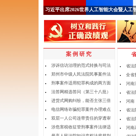
习近平出席2026世界人工智能大会暨人工
案例研究
涉诉信访治理的范式转换与司法
省法
应对
郑州市中级人民法院民事案件法
全省
律适用指引
刑事案件适用犯罪构成的两方面
河南
问题
法答网精选答问（第三十八批）
省法
——刑事审判专题
进货式网购纠纷，能否主张三倍
河南
赔偿？
电信网络诈骗犯罪案件办理难点
省法
及完善路径
双层一人公司连带责任的穿透审
省法
查
涉危害税收征管刑事案件法律适
河南
用问题探讨
最高人民法院知识产权法庭裁判