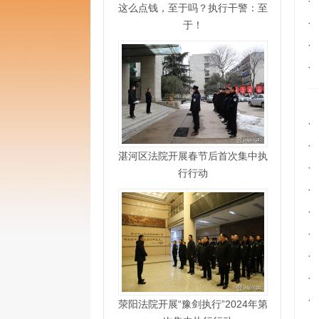
·
这么点钱，至于吗？执行干警：至
·
于！
·
·
·
·
湛河区法院开展春节后首次集中执
·
行行动
·
·
·
·
·
·
荥阳法院开展“豫剑执行”2024年第