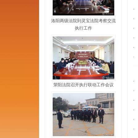
·
·
洛阳两级法院到灵宝法院考察交流
执行工作
·
·
·
·
·
荥阳法院召开执行联动工作会议
·
·
·
·
·