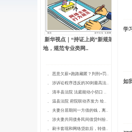
学
新华视点｜“持证上岗”新规落
地，规范专业类网..
恶意欠薪+跑路藏匿？判刑+罚..
·
如
涉诉讼程序违反的30则最高法..
·
清丰县法院 法庭能动小切口 ..
·
温县法院 府院联动齐发力 绘..
·
夫妻分居期间一方借的钱，离..
·
涉夫妻共同债务民间借贷纠纷..
·
刷卡套现和网络贷款后，转借..
·