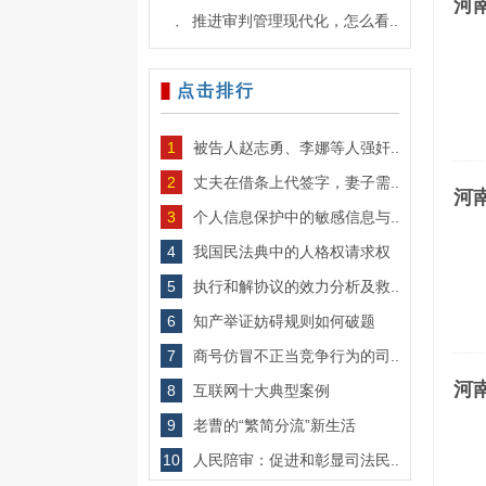
河
推进审判管理现代化，怎么看..
·
点击排行
1
被告人赵志勇、李娜等人强奸..
2
丈夫在借条上代签字，妻子需..
河
3
个人信息保护中的敏感信息与..
4
我国民法典中的人格权请求权
5
执行和解协议的效力分析及救..
6
知产举证妨碍规则如何破题
7
商号仿冒不正当竞争行为的司..
河
8
互联网十大典型案例
9
老曹的“繁简分流”新生活
10
人民陪审：促进和彰显司法民..