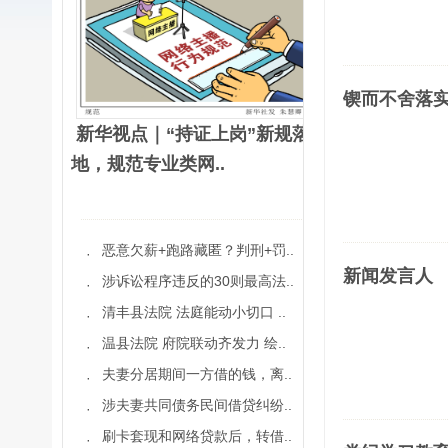
锲而不舍落
新华视点｜“持证上岗”新规落
地，规范专业类网..
恶意欠薪+跑路藏匿？判刑+罚..
·
新闻发言人
涉诉讼程序违反的30则最高法..
·
清丰县法院 法庭能动小切口 ..
·
温县法院 府院联动齐发力 绘..
·
夫妻分居期间一方借的钱，离..
·
涉夫妻共同债务民间借贷纠纷..
·
刷卡套现和网络贷款后，转借..
·