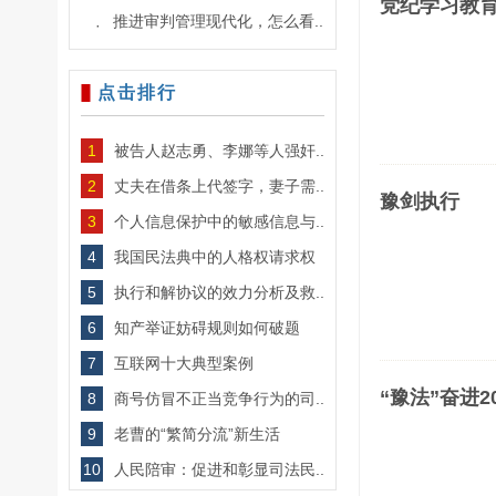
党纪学习教
推进审判管理现代化，怎么看..
·
点击排行
1
被告人赵志勇、李娜等人强奸..
2
丈夫在借条上代签字，妻子需..
豫剑执行
3
个人信息保护中的敏感信息与..
4
我国民法典中的人格权请求权
5
执行和解协议的效力分析及救..
6
知产举证妨碍规则如何破题
7
互联网十大典型案例
“豫法”奋进20
8
商号仿冒不正当竞争行为的司..
9
老曹的“繁简分流”新生活
10
人民陪审：促进和彰显司法民..