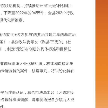
联动机制，持续推动开展“无讼”村创建工
下降至2022年的9455件；全县262个行政
理现代化新篇章。
府院协同+各方参与”的共治共建共享的基层治
案》；县委政法委印发《温县“三无”村（社
》，制定“无讼”村创建的具体标准和目标任
专业调解组织诉外化解纠纷，构建和谐稳定第
内未能调解的案件，移送审判，将纠纷化解在
解平台注册认证，联合司法局出台《诉调对接
至各调解组织调解，每季度通报各乡镇万人成
9件。