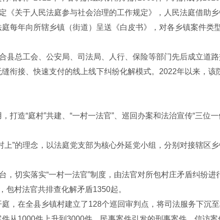
定《关于人民法庭参与社会治理的工作规定》，人民法庭借助乡镇
法庭每年向所辖乡镇（街道）呈送《白皮书》，对各乡镇案件类
合县总工会、公安局、司法局、人行、保险等部门先后成立道路
缝衔接、快速支付的线上线下纠纷化解模式。2022年以来，
造“庭村”共建、“一村一法官”、巡回办案和法治宣传“三位一体
上”的理念，以法庭党支部为核心外延党小组，分别对接辖区乡
台，切实落实“一村一法官”制度，由法官对所包村庄矛盾纠纷进
，包村法官共排查化解矛盾1350起。
，在全县乡镇村建立了128个巡回审判点，将司法服务下沉至村
从1000件上升到3000件，民事案件引发的刑事案件、信访