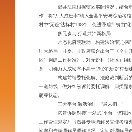
温县法院根据辖区实际情况，结合审判
作，将“万人成讼率”纳入全县平安与综治考核，
村中“无讼”达标村148个，促进矛盾纠纷由
多元参与 打造共治新格局
常态化府院联动，构建法治“同心圆”。
理大格局，县委、县政府联合出台了《全县开
区）创建工作标准》，对无讼村（社区）组织
务，明确万人成讼率不高于1%的“无讼”村创
构建前端委托化解、法庭裁判断后的“
一道防线；做好纠纷诉前委托调解，归类甄
萌芽状态。
三大平台 激活治理 “最末梢 ”
搭建诉调对接“一站式”平台。该院运用
工作管理规定》《温县专职调解员管理考核
讼率和专职调解员调解情况，定期对调解员进行