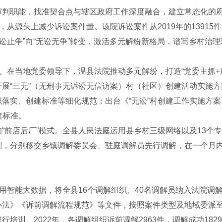
职能，找准契合点与辖区政府工作深度融合，建立常态化的府院
从源头上减少诉讼案件量。该院诉讼案件从2019年的13915件，
“化讼止争”向“无讼无争”转变，激活多元解纷新格局，谱写乡村治
在当地党委领导下，温县法院推动多元解纷，打造“党委主抓+
展“三无”（无刑事无诉讼无信访案）村（社区）创建活动实施方
落实、创建标准等细化规范；出台《“无讼”村创建工作实施方案
建标准。
前店后厂”模式。全县人民法庭运用县乡村三级网络以及13个
别，分别移交乡镇调解委员会、驻庭调解员先行调解，在一个月
智能大数据，将全县16个调解组织、40名调解员纳入法院调
办法》《诉前调解流程规范》等文件，按照案件类型及地域委派
培训。2022年，各调解组织诉前调解2963件，调解成功182