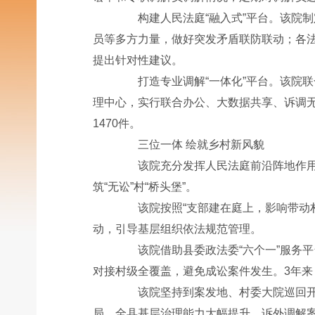
构建人民法庭“融入式”平台。该院制
员等多方力量，做好突发矛盾联防联动；各
提出针对性建议。
打造专业调解“一体化”平台。该院联
理中心，实行联合办公、大数据共享、诉调无
1470件。
三位一体 绘就乡村新风貌
该院充分发挥人民法庭前沿阵地作用，打
筑“无讼”村“桥头堡”。
该院按照“支部建在庭上，影响带动村
动，引导基层组织依法规范管理。
该院借助县委政法委“六个一”服务平
对接村级全覆盖，避免成讼案件发生。3年来
该院坚持到案发地、村委大院巡回开庭
局，全县基层治理能力大幅提升，诉外调解案件