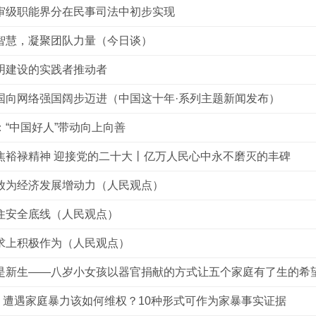
审级职能界分在民事司法中初步实现
智慧，凝聚团队力量（今日谈）
明建设的实践者推动者
国向网络强国阔步迈进（中国这十年·系列主题新闻发布）
：“中国好人”带动向上向善
焦裕禄精神 迎接党的二十大丨亿万人民心中永不磨灭的丰碑
放为经济发展增动力（人民观点）
住安全底线（人民观点）
求上积极作为（人民观点）
是新生——八岁小女孩以器官捐献的方式让五个家庭有了生的希
 | 遭遇家庭暴力该如何维权？10种形式可作为家暴事实证据