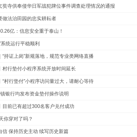
玄奘寺供奉侵华日军战犯牌位事件调查处理情况的通报
要做法治田园的忠实耕耘者
0.26亿：信息安全重于泰山！
付”系统运行平稳顺利
｜“持证上岗”新规落地，规范专业类网络直播
丨村行垫付小程序系统开放时间延长
丨“村行垫付”小程序访问量过大，请耐心等待
村镇银行均发布资金垫付操作说明
丨目前已有超过300名客户兑付成功
今天你穿对了吗？
自信 保持历史主动 续写历史新篇