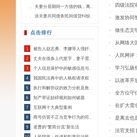
·
四级法院
夫妻分居期间一方借的钱，离..
·
涉夫妻共同债务民间借贷纠纷..
·
·
激发协同
·
做生态文
点击排行
·
从网络大
1
被告人赵志勇、李娜等人强奸..
·
人民网评
2
丈夫在借条上代签字，妻子需..
·
学习弘扬
3
个人信息保护中的敏感信息与..
4
我国民法典中的人格权请求权
·
以改革开
5
执行和解协议的效力分析及救..
·
全方位守
6
知产举证妨碍规则如何破题
·
在扩大需
7
互联网十大典型案例
8
商号仿冒不正当竞争行为的司..
·
是离去也
9
老曹的“繁简分流”新生活
·
法官支招
10
人民陪审：促进和彰显司法民..