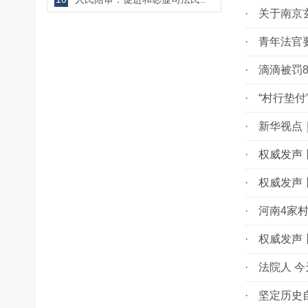
·
关于南京
·
青年法官
·
滴滴被罚8
·
“村行垫
·
新华视点
·
权威发声
·
权威发声
·
河南4家
·
权威发声
·
法院人 
·
坚定历史