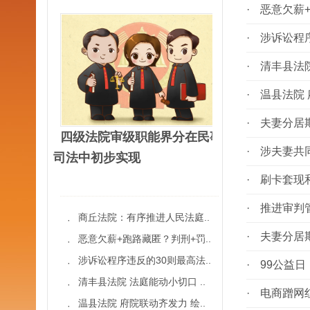
·
恶意欠薪
·
涉诉讼程
·
清丰县法
·
温县法院 
·
夫妻分居
四级法院审级职能界分在民事
·
涉夫妻共
司法中初步实现
·
刷卡套现
·
推进审判
商丘法院：有序推进人民法庭..
·
·
夫妻分居
恶意欠薪+跑路藏匿？判刑+罚..
·
涉诉讼程序违反的30则最高法..
·
·
99公益日
清丰县法院 法庭能动小切口 ..
·
·
电商蹭网
温县法院 府院联动齐发力 绘..
·