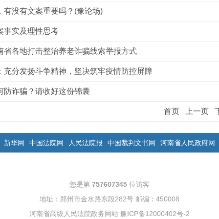
，有没有文案重要吗？(豫论场)
案事实及理性思考
南省各地打击整治养老诈骗线索举报方式
：充分发扬斗争精神，坚决筑牢疫情防控屏障
何防诈骗？请收好这份锦囊
首页
上一页
新华网
中国法院网
人民法院报
中国裁判文书网
河南省人民政府网
您是第
757607345
位访客
地址：郑州市金水路东段282号 邮编：450008
河南省高级人民法院政务网站
豫ICP备12000402号-2