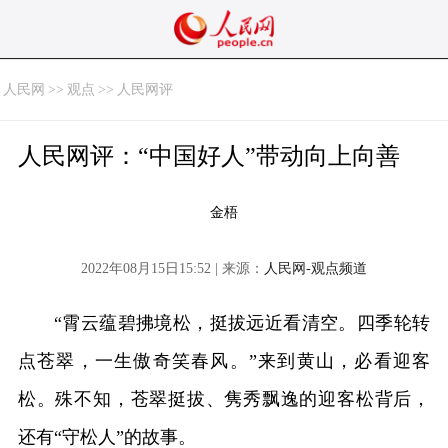
人民网
>>
观点
>>
人民网评
人民网评：“中国好人”带动向上向善
金梧
2022年08月15日15:52 | 来源：
人民网-观点频道
“霄云蕴碧拂境松，挺拔远近看清空。四季轮转
点苍翠，一生傲奇笑春风。”来到黄山，必看迎客
松。殊不知，苍翠挺拔、隽秀飘逸的迎客松背后，
还有“守松人”的故事。