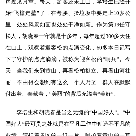
声处见真章。每天，游客还未上山，李培生已经开
始“飞檐走壁”了，在弯腰、捡垃圾中要走上10多公
里，处处风景如画也处处干净如新。作为第19任守
松人，胡晓春一守就是十多年，每年超过300多天住
在山上，观察着迎客松的点滴变化，60多本日记写
下了守护的点点滴滴，被称为迎客松的“哨兵”。今
天，当我们来到黄山，再看松柏挺立、再看山河壮
丽，不由得会想到有这么一个人乃至一群人在默默
付出着、奉献着，“美丽”的背后充溢着“美好”。
李培生和胡晓春是当之无愧的“中国好人”。“中
国好人”最可贵之处就是在平凡工作中创造不平凡的
业绩。清扫着景区的一纸一片，呵护着黄山的一草