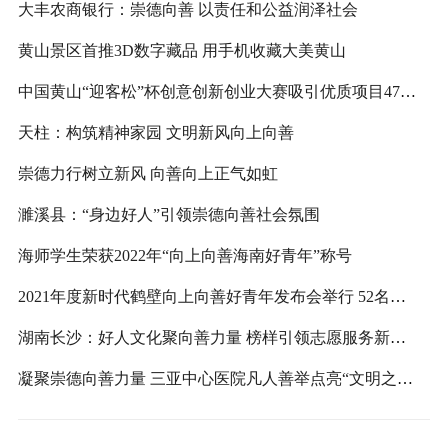
大丰农商银行：崇德向善 以责任和公益润泽社会
黄山景区首推3D数字藏品 用手机收藏大美黄山
中国黄山“迎客松”杯创意创新创业大赛吸引优质项目474个
天柱：构筑精神家园 文明新风向上向善
崇德力行树立新风 向善向上正气如虹
濉溪县：“身边好人”引领崇德向善社会氛围
海师学生荣获2022年“向上向善海南好青年”称号
2021年度新时代鹤壁向上向善好青年发布会举行 52名优秀青年受表彰
湖南长沙：好人文化聚向善力量 榜样引领志愿服务新风尚
凝聚崇德向善力量 三亚中心医院凡人善举点亮“文明之光”