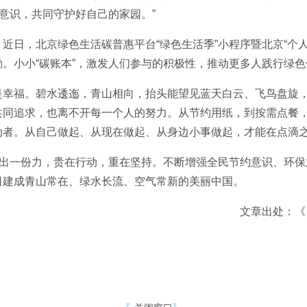
的意识，共同守护好自己的家园。”
近日，北京绿色生活碳普惠平台“绿色生活季”小程序暨北京“个
。小小“碳账本”，激发人们参与的积极性，推动更多人践行绿
是幸福。碧水逶迤，青山相向，抬头能望见蓝天白云、飞鸟盘旋
共同追求，也离不开每一个人的努力。从节约用纸，到按需点餐
动者。从自己做起、从现在做起、从身边小事做起，才能在点滴
国出一份力，贵在行动，重在坚持。不断增强全民节约意识、环
日建成青山常在、绿水长流、空气常新的美丽中国。
文章出处：《 