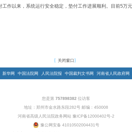
垫付工作以来，系统运行安全稳定，垫付工作进展顺利。目前5万元
〖
关闭窗口
〗
新华网
中国法院网
人民法院报
中国裁判文书网
河南省人民政府网
您是第
757898382
位访客
地址：郑州市金水路东段282号 邮编：450008
河南省高级人民法院政务网站
豫ICP备12000402号-2
豫公网安备 41010502004431号