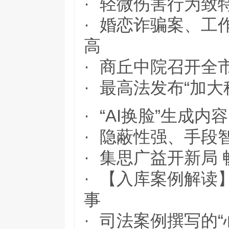
·
轻微伤害行为致
·
婚恋诈骗案、工
高
·
商丘中院召开全
·
最高法发布“加大
·
“AI换脸”生成
·
隐蔽性强、手段
·
集思广益开新局 
·
【入库案例解读
事
·
司法案例撰写的“