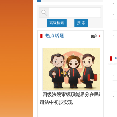
·
·
高级检索
搜 索
·
热点话题
·
·
·
四级法院审级职能界分在民事
·
司法中初步实现