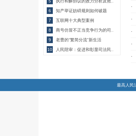
5
执行和解协议的效力分析及救..
·
6
知产举证妨碍规则如何破题
·
7
互联网十大典型案例
8
商号仿冒不正当竞争行为的司..
·
9
老曹的“繁简分流”新生活
·
10
人民陪审：促进和彰显司法民..
·
最高人民