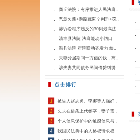
商丘法院：有序推进人民法庭..
·
恶意欠薪+跑路藏匿？判刑+罚..
·
·
涉诉讼程序违反的30则最高法..
·
·
清丰县法院 法庭能动小切口 ..
·
温县法院 府院联动齐发力 绘..
·
·
夫妻分居期间一方借的钱，离..
·
·
涉夫妻共同债务民间借贷纠纷..
·
·
点击排行
·
1
被告人赵志勇、李娜等人强奸..
2
丈夫在借条上代签字，妻子需..
3
个人信息保护中的敏感信息与..
4
我国民法典中的人格权请求权
·