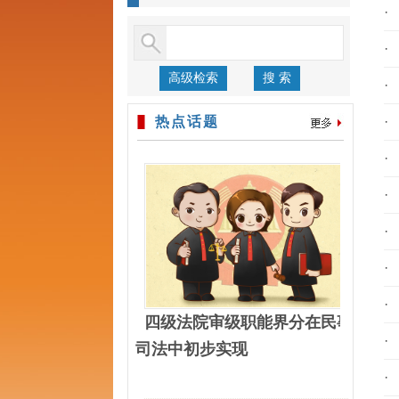
·
·
高级检索
搜 索
·
热点话题
·
·
·
·
·
·
四级法院审级职能界分在民事
·
司法中初步实现
·