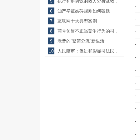
5
执行和解协议的效力分析及救..
·
6
知产举证妨碍规则如何破题
·
7
互联网十大典型案例
8
商号仿冒不正当竞争行为的司..
·
9
老曹的“繁简分流”新生活
·
10
人民陪审：促进和彰显司法民..
·
·
·
·
·
·
·