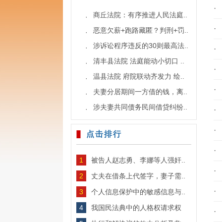
·
商丘法院：有序推进人民法庭..
·
·
恶意欠薪+跑路藏匿？判刑+罚..
·
涉诉讼程序违反的30则最高法..
·
·
清丰县法院 法庭能动小切口 ..
·
·
温县法院 府院联动齐发力 绘..
·
·
夫妻分居期间一方借的钱，离..
·
涉夫妻共同债务民间借贷纠纷..
·
·
·
点击排行
·
1
被告人赵志勇、李娜等人强奸..
·
2
丈夫在借条上代签字，妻子需..
·
3
个人信息保护中的敏感信息与..
4
我国民法典中的人格权请求权
·