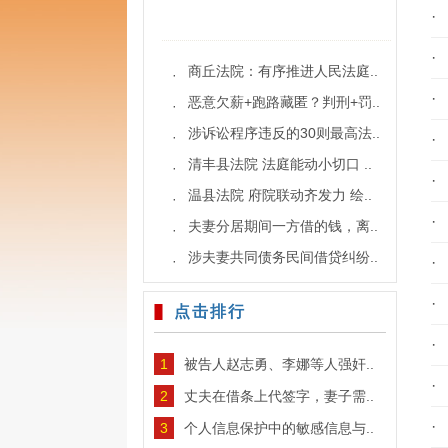
·
·
商丘法院：有序推进人民法庭..
·
·
恶意欠薪+跑路藏匿？判刑+罚..
·
涉诉讼程序违反的30则最高法..
·
·
清丰县法院 法庭能动小切口 ..
·
·
温县法院 府院联动齐发力 绘..
·
·
夫妻分居期间一方借的钱，离..
·
涉夫妻共同债务民间借贷纠纷..
·
·
·
点击排行
·
1
被告人赵志勇、李娜等人强奸..
·
2
丈夫在借条上代签字，妻子需..
·
3
个人信息保护中的敏感信息与..