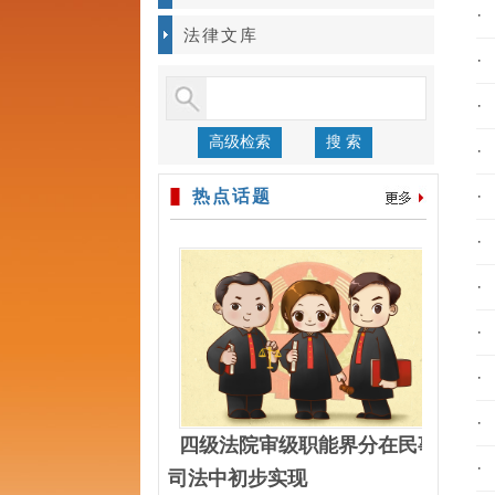
·
法律文库
·
·
高级检索
搜 索
·
热点话题
·
·
·
·
·
·
四级法院审级职能界分在民事
·
司法中初步实现