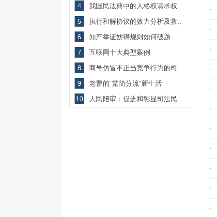
4
我国民法典中的人格权请求权
·
5
执行和解协议的效力分析及救..
·
6
知产举证妨碍规则如何破题
·
7
互联网十大典型案例
8
商号仿冒不正当竞争行为的司..
·
9
老曹的“繁简分流”新生活
·
10
人民陪审：促进和彰显司法民..
·
·
·
·
·
·