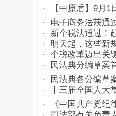
·
【中原盾】9月
·
电子商务法获通
·
新个税法通过！起
·
明天起，这些新
·
个税改革迈出关
·
民法典分编草案
·
民法典各分编草
·
十三届全国人大
·
《中国共产党纪
·
司法部有关负责