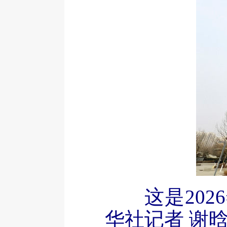
这是20
华社记者 谢晗