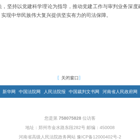
法，坚持以党建科学理论为指导，推动党建工作与审判业务深度
、实现中华民族伟大复兴提供坚实有力的司法保障。
〖
关闭窗口
〗
新华网
中国法院网
人民法院报
中国裁判文书网
河南省人民政府网
您是第
758075828
位访客
地址：郑州市金水路东段282号 邮编：450008
河南省高级人民法院政务网站
豫ICP备12000402号-2