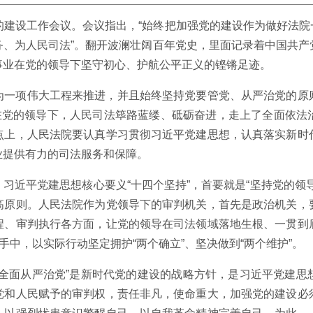
的建设工作会议。会议指出，“始终把加强党的建设作为做好法
务、为人民司法”。翻开波澜壮阔百年党史，里面记录着中国共产
事业在党的领导下坚守初心、护航公平正义的铿锵足迹。
为一项伟大工程来推进，并且始终坚持党要管党、从严治党的原
，在党的领导下，人民司法筚路蓝缕、砥砺奋进，走上了全面依法
点上，人民法院要认真学习贯彻习近平党建思想，认真落实新时
业提供有力的司法服务和保障。
习近平党建思想核心要义“十四个坚持”，首要就是“坚持党的领
高原则。人民法院作为党领导下的审判机关，首先是政治机关，
程、审判执行各方面，让党的领导在司法领域落地生根、一贯到
手中，以实际行动坚定拥护“两个确立”、坚决做到“两个维护”。
持全面从严治党”是新时代党的建设的战略方针，是习近平党建思
党和人民赋予的审判权，责任非凡，使命重大，加强党的建设必