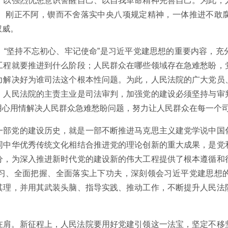
、以强烈忧患意识警醒自己、以自我革命精神完善自己。为此，
、刚正不阿，锲而不舍落实中央八项规定精神，一体推进不敢
权威。
。“坚持不忘初心、牢记使命”是习近平党建思想的重要内容，充
工程就要推进到什么阶段；人民群众在哪些领域存在急难愁盼，
力解决好为谁司法这个根本性问题。为此，人民法院的广大党员
，人民法院的主责主业是司法审判，加强党的建设必须坚持与审
用心用情解决人民群众急难愁盼问题，努力让人民群众在每一个
一部党的建设历史，就是一部不断推进马克思主义建党学说中国
同中华优秀传统文化相结合推进党的理论创新的重大成果，是党
分，为深入推进新时代党的建设新的伟大工程提供了根本遵循和
习、全面把握、全面落实上下功夫，深刻领会习近平党建思想
其理，并用其武装头脑、指导实践、推动工作，不断提升人民法
在肩。新征程上，人民法院要用好党建引领这一法宝，坚定不移