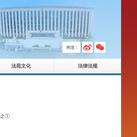
法苑文化
法律法规
之①