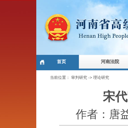
首页
河南法院
当前位置：
审判研究
->
理论研究
宋代
作者：唐益