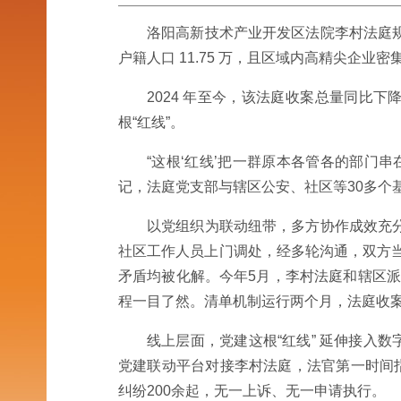
洛阳高新技术产业开发区法院李村法庭规
户籍人口 11.75 万，且区域内高精尖企业
2024 年至今，该法庭收案总量同比下
根“红线”。
“这根‘红线’把一群原本各管各的部门
记，法庭党支部与辖区公安、社区等30多个基
以党组织为联动纽带，多方协作成效充
社区工作人员上门调处，经多轮沟通，双方当
矛盾均被化解。今年5月，李村法庭和辖区派
程一目了然。清单机制运行两个月，法庭收案数
线上层面，党建这根“红线” 延伸接入数字
党建联动平台对接李村法庭，法官第一时间
纠纷200余起，无一上诉、无一申请执行。