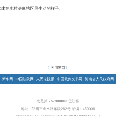
党建在李村法庭辖区最生动的样子。
〖
关闭窗口
〗
新华网
中国法院网
人民法院报
中国裁判文书网
河南省人民政府网
您是第
757900003
位访客
地址：郑州市金水路东段282号 邮编：450008