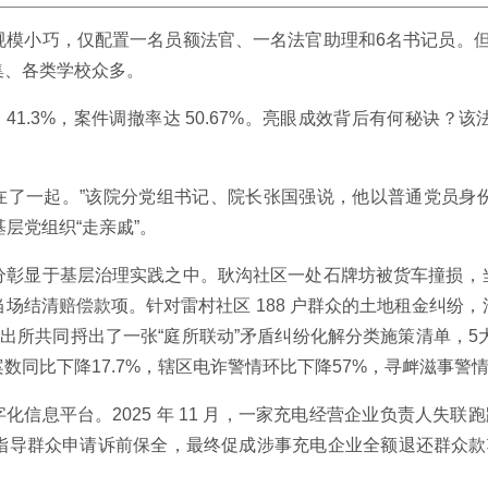
模小巧，仅配置一名员额法官、一名法官助理和6名书记员。但其管
密集、各类学校众多。
降 41.3%，案件调撤率达 50.67%。亮眼成效背后有何秘
串在了一起。”该院分党组书记、院长张国强说，他以普通党员
层党组织“走亲戚”。
分彰显于基层治理实践之中。耿沟社区一处石牌坊被货车撞损，
场结清赔偿款项。针对雷村社区 188 户群众的土地租金纠纷
出所共同捋出了一张“庭所联动”矛盾纠纷化解分类施策清单，5
同比下降17.7%，辖区电诈警情环比下降57%，寻衅滋事警情
化信息平台。2025 年 11 月，一家充电经营企业负责人失联
指导群众申请诉前保全，最终促成涉事充电企业全额退还群众款