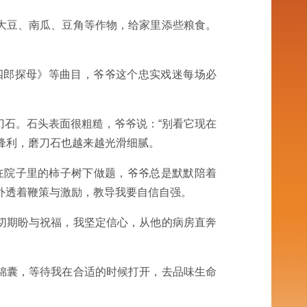
大豆、南瓜、豆角等作物，给家里添些粮食。
四郎探母》等曲目，爷爷这个忠实戏迷每场必
刀石。石头表面很粗糙，爷爷说：“别看它现在
锋利，磨刀石也越来越光滑细腻。
在院子里的柿子树下做题，爷爷总是默默陪着
外透着鞭策与激励，教导我要自信自强。
切期盼与祝福，我坚定信心，从他的病房直奔
锦囊，等待我在合适的时候打开，去品味生命