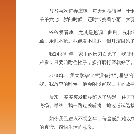
爷爷喜欢侍弄庄稼，每天起得很早，干
爷爷六七十岁的时候，还时常挑着小葱、大
爷爷爱看戏，尤其是越调、曲剧、宛梆
至，乐此不疲。我虽看不懂戏，但耳濡目染
我14岁那年，家里的磨刀石秃了，我便
难看，只要咱耐住性子，多打磨打磨就好了
2008年，我大学毕业后没有找到理
我。我放空的时候，他会闲谈起戏曲里的故事
后来，爷爷突发脑梗陷入了昏迷，住进
考场。最终，我一路过关斩将，通过考试选
如今我已进入不惑之年，每当感到难以
的真谛、感悟生活的意义。