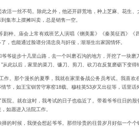
起农活一丝不苟。除此之外，他还开辟荒地，种上芝麻、花生、
蒜到集市上摆摊叫卖，总是销售一空。
等剧种。庙会上常有戏班艺人演唱《铡美案》《秦英征西》《
多了，也能通过脸谱分清忠良与奸佞，渐渐生出家国情怀。
和爷爷徒步十几里山路，去一个叫磨石沟的地方，开挖了一块磨
。”从此以后，家里的菜刀、镰刀、剪刀、砍刀在反复磨砺下变得
想的工作。那个漫长的夏季，我就在家里备战公务员考试。我喜欢
情节，如王宝钏苦守寒窑18载、穆桂英53岁又出征等，话里话
了医院。就在这时，我考试的日子也临近了。带着爷爷往日的殷
拔，如愿进入法院工作。
抉择的时候，我便会想起爷爷。那些珍贵的往昔岁月好似一个个