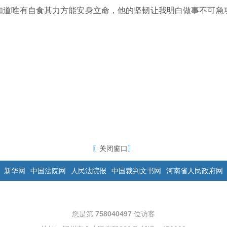
知道唯有自食其力方能安身立命，他的坚韧让我明白做事不可急
〖
关闭窗口
〗
新华网
中国法院网
人民法院报
中国裁判文书网
河南省人民政府网
您是第
758040497
位访客