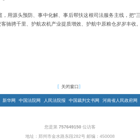
”
庭，用源头预防、事中化解、事后帮扶这根司法服务主线，把“三
麦客驰骋千里、护航农机产业提质增效、护航中原粮仓岁岁丰收
〖
关闭窗口
〗
新华网
中国法院网
人民法院报
中国裁判文书网
河南省人民政府网
您是第
757649150
位访客
地址：郑州市金水路东段282号 邮编：450008