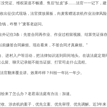
没凭证、维权渠道不畅通、售后“扯皮”多……法官一一记下，
机收出征仪式现场，法官摆放展板，向麦客赠送农机作业法律风
给钱，咋整？”麦客老赵问。
在外记住3条：先签合同再作业、作业过程留视频、结算凭证保存
以前嫌签合同麻烦。现在看来，不签合同才真麻烦。”
台、进村入户等活动，把法律知识送到田间地头。在该法庭定期
怎么留、聊天记录能不能当证据、打官司走什么流程。
字，法官翻来覆去讲。效果咋样？纠纷一年比一年少。
纠纷来了怎么办？老君庙法庭有办法：加速。
收、涉农机的案子，优先立案、优先审理、优先调解。近3年来