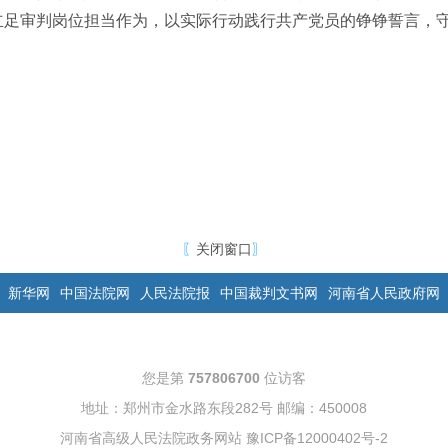
立足审判岗位担当作为，以实际行动践行共产党员的铮铮誓言，
〖
关闭窗口
〗
新华网
中国法院网
人民法院报
中国裁判文书网
河南省人民政府网
您是第
757806700
位访客
地址：郑州市金水路东段282号 邮编：450008
河南省高级人民法院政务网站
豫ICP备12000402号-2