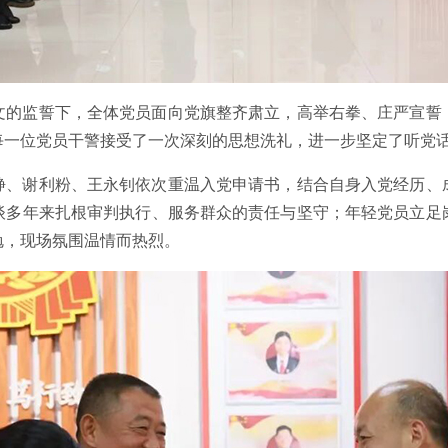
文的监誓下，全体党员面向党旗整齐肃立，高举右拳、庄严宣誓
每一位党员干警接受了一次深刻的思想洗礼，进一步坚定了听党
静、谢利粉、王永钊依次重温入党申请书，结合自身入党经历、
谈多年来扎根审判执行、服务群众的责任与坚守；年轻党员立足
勉，现场氛围温情而热烈。