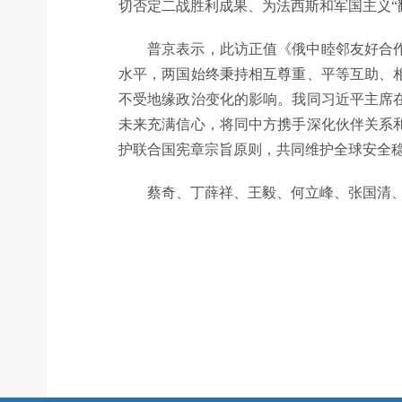
切否定二战胜利成果、为法西斯和军国主义“
普京表示，此访正值《俄中睦邻友好合作条
水平，两国始终秉持相互尊重、平等互助、
不受地缘政治变化的影响。我同习近平主席
未来充满信心，将同中方携手深化伙伴关系
护联合国宪章宗旨原则，共同维护全球安全
蔡奇、丁薛祥、王毅、何立峰、张国清、