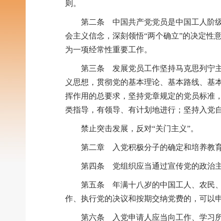
则。
第二条 中国共产党党员是中国工人阶级的
会主义信念，深刻领悟“两个确立”的决定性意
为一项经常性重要工作。
第三条 发展党员工作坚持马克思列宁主义
义思想，贯彻党的基本理论、基本路线、基
挥作用的总要求，坚持党章规定的党员标准
类指导，有领导、有计划地进行；坚持入党
禁止突击发展，反对“关门主义”。
第二章 入党积极分子的确定和培养教
第四条 党组织应当通过宣传党的政治主张
第五条 年满十八岁的中国工人、农民、军
作、执行党的决议和按期交纳党费的，可以
第六条 入党申请人应当向工作、学习所在