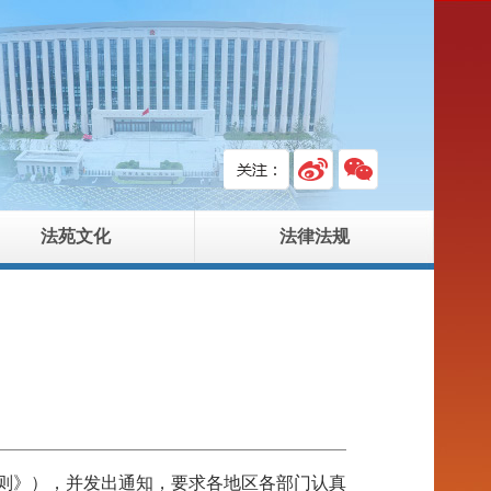
法苑文化
法律法规
则》），并发出通知，要求各地区各部门认真