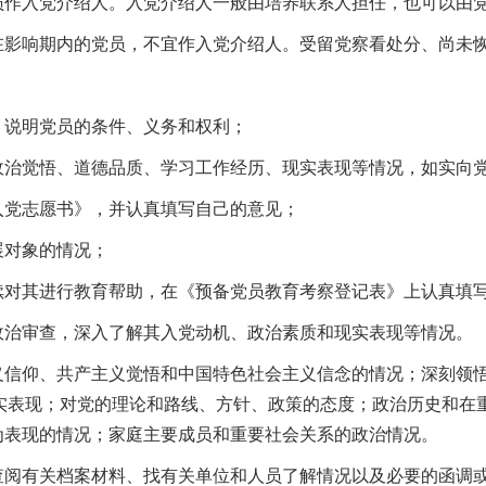
入党介绍人。入党介绍人一般由培养联系人担任，也可以由
响期内的党员，不宜作入党介绍人。受留党察看处分、尚未恢
说明党员的条件、义务和权利；
觉悟、道德品质、学习工作经历、现实表现等情况，如实向
党志愿书》，并认真填写自己的意见；
对象的情况；
其进行教育帮助，在《预备党员教育考察登记表》上认真填
治审查，深入了解其入党动机、政治素质和现实表现等情况。
仰、共产主义觉悟和中国特色社会主义信念的情况；深刻领悟“
的现实表现；对党的理论和路线、方针、政策的态度；政治历史和
为表现的情况；家庭主要成员和重要社会关系的政治情况。
有关档案材料、找有关单位和人员了解情况以及必要的函调或