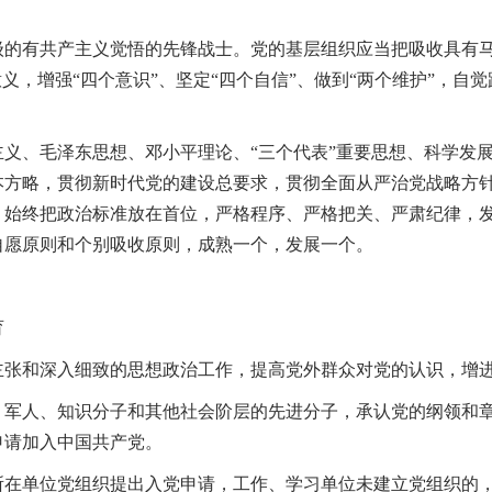
有共产主义觉悟的先锋战士。党的基层组织应当把吸收具有马
义，增强“四个意识”、坚定“四个自信”、做到“两个维护”，
、毛泽东思想、邓小平理论、“三个代表”重要思想、科学发展
本方略，贯彻新时代党的建设总要求，贯彻全面从严治党战略方
，始终把政治标准放在首位，严格程序、严格把关、严肃纪律，
自愿原则和个别吸收原则，成熟一个，发展一个。
育
和深入细致的思想政治工作，提高党外群众对党的认识，增进
人、知识分子和其他社会阶层的先进分子，承认党的纲领和章
申请加入中国共产党。
单位党组织提出入党申请，工作、学习单位未建立党组织的，