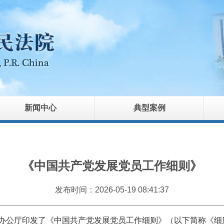
新闻中心
典型案例
《中国共产党发展党员工作细则》
发布时间：2026-05-19 08:41:37
办公厅印发了《中国共产党发展党员工作细则》（以下简称《细