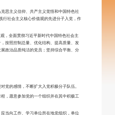
克思主义信仰、共产主义觉悟和中国特色社
自觉践行社会主义核心价值观的先进分子入党，作
观，全面贯彻习近平新时代中国特色社会主
针，按照控制总量、优化结构、提高质量、发
发展政治品质纯洁的党员；坚持综合平衡、分
对党的感情，不断扩大入党积极分子队伍。
程，愿意参加党的一个组织并在其中积极工
应当向工作、学习单位所在地党组织，单位