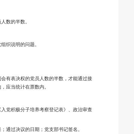
员人数的半数。
组织说明的问题。
会有表决权的党员人数的半数，才能通过接
的，应当统计在票数内。
入党积极分子培养考察登记表》、政治审查
；通过决议的日期；党支部书记签名。