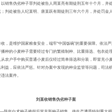
，以销售伪劣种子罪判处被告人周某亮有期徒刑五年十个月，并
元；判处被告人纪某明、唐某跃有期徒刑三年六个月，并处罚金
收，是维护国家粮食安全，端牢“中国饭碗”的重要保障。依法
于播种的小麦种子需要经过专门的繁殖制种、比重筛选、包衣处
从农户手中购买普通小麦后仅经过简单筛选和分装，即冒充小麦种
民利益，应依法严惩。针对办案中发现的种业监管等问题，司法
资违法案件。
刘某收销售伪劣种子案
—陈年白术种子掺假后冒充新种子销售，使生产遭受特别重大损