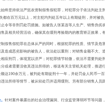
关始终坚持依法严惩农资制假售假犯罪，对犯罪分子依法判处主
损失都在百万元以上，对主犯均判处五年以上有期徒刑，并对被告
禁止令等非刑罚处罚措施。如被告人张某连等人生产、销售伪劣
销售及相关经营活动，确保其在缓刑考验期内的教育矫正效果，
资制假售假犯罪在总体从严的同时，根据犯罪的性质、情节及危
重及造成恶劣影响的被告人，依法处以重刑；对销售金额不大、
处相应刑罚，体现宽以济严；对犯罪情节轻微，依法不需要判处
处分或者需要没收其违法所得的，移送有关主管机关处理，推进
额达190余万元，被判处有期徒刑十一年，并处罚金人民币一
缴违法所得等情节，被从轻处罚并适用缓刑。另有部分销售人员
合。
针对案件暴露出的社会治理漏洞、行业监管薄弱环节等问题