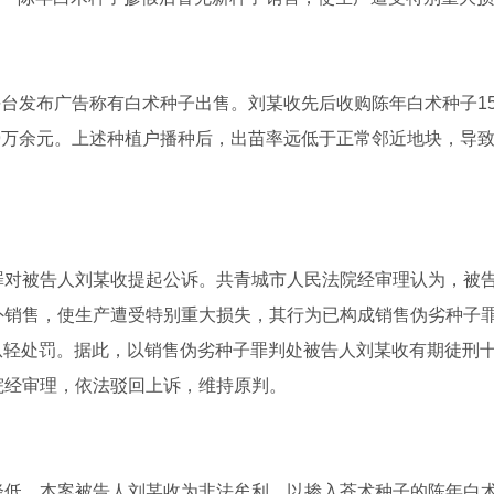
络平台发布广告称有白术种子出售。刘某收先后收购陈年白术种子1
89万余元。上述种植户播种后，出苗率远低于正常邻近地块，导
罪对被告人刘某收提起公诉。共青城市人民法院经审理认为，被
外销售，使生产遭受特别重大损失，其行为已构成销售伪劣种子
法从轻处罚。据此，以销售伪劣种子罪判处被告人刘某收有期徒刑
院经审理，依法驳回上诉，维持原判。
降低。本案被告人刘某收为非法牟利，以掺入苍术种子的陈年白