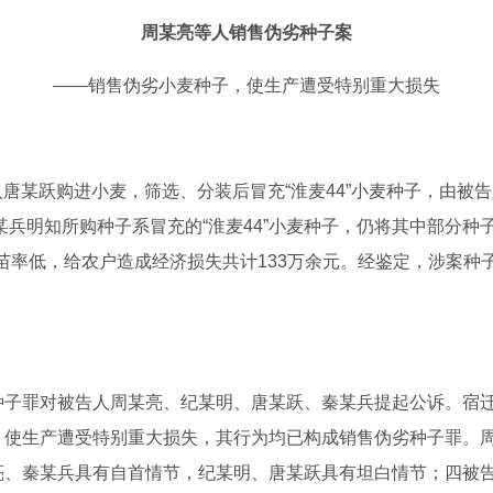
周某亮等人销售伪劣种子案
——销售伪劣小麦种子，使生产遭受特别重大损失
告人唐某跃购进小麦，筛选、分装后冒充“淮麦44”小麦种子，由
秦某兵明知所购种子系冒充的“淮麦44”小麦种子，仍将其中部分
出苗率低，给农户造成经济损失共计133万余元。经鉴定，涉案种子
种子罪对被告人周某亮、纪某明、唐某跃、秦某兵提起公诉。宿
，使生产遭受特别重大损失，其行为均已构成销售伪劣种子罪。
亮、秦某兵具有自首情节，纪某明、唐某跃具有坦白情节；四被