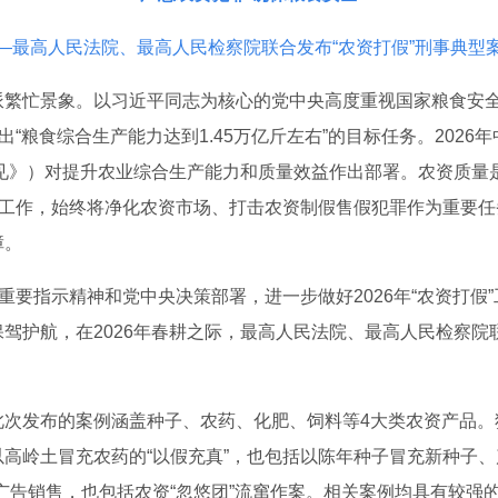
—最高人民法院、最高人民检察院联合发布“农资打假”刑事典型
派繁忙景象。以习近平同志为核心的党中央高度重视国家粮食安
出“粮食综合生产能力达到1.45万亿斤左右”的目标任务。202
意见》）对提升农业综合生产能力和质量效益作出部署。农资质量
”工作，始终将净化农资市场、打击农资制假售假犯罪作为重要
障。
重要指示精神和党中央决策部署，进一步做好2026年“农资打
驾护航，在2026年春耕之际，最高人民法院、最高人民检察院联
此次发布的案例涵盖种子、农药、化肥、饲料等4大类农资产品。
高岭土冒充农药的“以假充真”，也包括以陈年种子冒充新种子、
广告销售，也包括农资“忽悠团”流窜作案。相关案例均具有较强