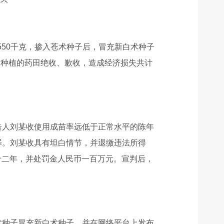
550千克，掺入苍术种子后，冒充新白术种子
致种植的药田绝收、歉收，造成经济损失共计
告人刘某收使用成苗率远低于正常水平的陈年
罪。刘某收具有坦白情节，并退缴违法所得
十二年，并处罚金人民币一百万元。宣判后，
术种子冒充新白术种子，并在网络平台上发布