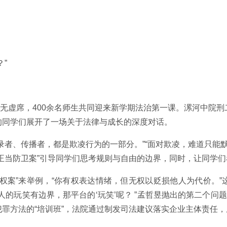
”
座无虚席，400余名师生共同迎来新学期法治第一课。漯河中院
的同学们展开了一场关于法律与成长的深度对话。
录者、传播者，都是欺凌行为的一部分。”“面对欺凌，难道只能默
正当防卫案”引导同学们思考规则与自由的边界，同时，让同学
权案”来举例，“你有权表达情绪，但无权以贬损他人为代价。
的玩笑有边界，那平台的‘玩笑’呢？ ”孟哲昱抛出的第二个问
罪方法的“培训班”，法院通过制发司法建议落实企业主体责任