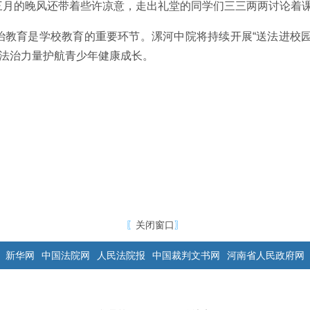
三月的晚风还带着些许凉意，走出礼堂的同学们三三两两讨论着
教育是学校教育的重要环节。漯河中院将持续开展“送法进校园”
用法治力量护航青少年健康成长。
〖
关闭窗口
〗
新华网
中国法院网
人民法院报
中国裁判文书网
河南省人民政府网