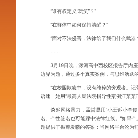
“谁有权定义“玩笑”？”
“在群体中如何保持清醒？”
“面对不法侵害，法律给了我们什么武器？
······
3月19日晚，漯河高中西校区报告厅内
边界为题，通过多个真实案例，与思维活跃
“在校园欺凌中，没有纯粹的旁观者。记
语速，她用“最高人民法院指导性案例江某某
谈起网络暴力，孟哲昱用“小王诉小李侵
名、个性签名也可能踩中法律红线。“如果个人
题提供了振聋发聩的答案：当网络平台沦为犯