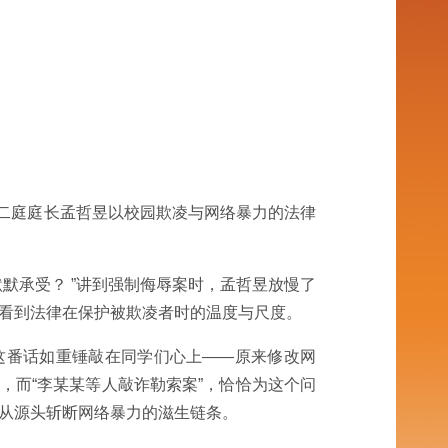
刑二庭庭长孟哲昱以校园欺凌与网络暴力的法律
默承受？ ”讲到强制侮辱案时，孟哲昱放慢了
们看到法律在保护被欺凌者时的温度与尺度。
”这番话如重锤敲在同学们心上——原来修改网
题，而“李某某等人敲诈勒索案”，恰恰为这个问
，从源头斩断网络暴力的滋生链条。