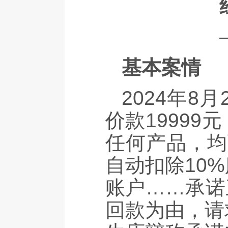
基本案情
2024年
价款1999
任何产品，均
自动扣除10
账户……承诺
回款为由，请