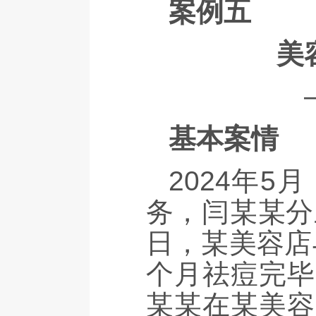
案例五
美
基本案情
2024年
务，闫某某分三
日，某美容店
个月祛痘完毕
某某在某美容