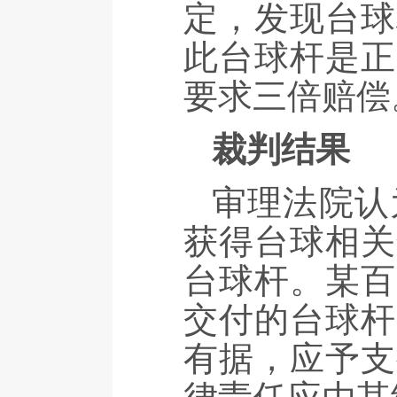
定，发现台球
此台球杆是正
要求三倍赔偿
裁判结果
审理法院认
获得台球相关
台球杆。某百
交付的台球杆
有据，应予支