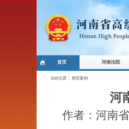
首页
河南法院
当前位置：
典型案例
河
作者：河南