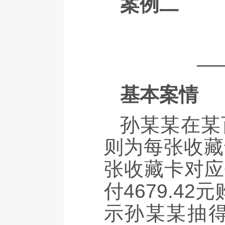
案例二
—
基本案情
孙某某在某
则为每张收藏
张收藏卡对应
付4679.
示孙某某抽