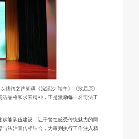
，以铿锵之声朗诵《浣溪沙·端午》《致屈原》
高洁品格和求索精神，正是激励每一名司法工
化赋能队伍建设，让干警在感受传统魅力的同
育与法治宣传相结合，为审判执行工作注入精