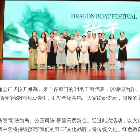
诵会正式拉开帷幕。来自各部门的14名干警代表，以诗词为媒
掩涕兮”的爱国忧民情怀，引发全场共鸣。大家纷纷表示，屈原的
法院“司法为民、公正司法”宗旨高度契合。通过此次活动，以文
店中院将持续擦亮“我们的节日”文化品牌，将传统文化、红色教