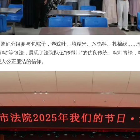
干警们分组参与包粽子，卷粽叶、填糯米、放馅料、扎棉线……
四角粽”等包法，展现了法院队伍“传帮带”的优良传统。粽叶青绿
院人公正廉洁的信仰。