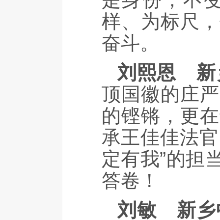
样、为标尺，
奋斗。
刘熙恩
新
顶国徽的庄严
的铿锵，更在
承王佳佳法官
定有我”的担
答卷！
刘敏
新乡