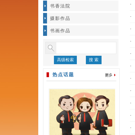
·
书香法院
·
摄影作品
·
书画作品
·
·
高级检索
搜 索
·
热点话题
·
·
·
·
·