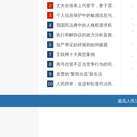
2
丈夫在借条上代签字，妻子需..
·
3
个人信息保护中的敏感信息与..
·
4
我国民法典中的人格权请求权
·
5
执行和解协议的效力分析及救..
·
6
知产举证妨碍规则如何破题
7
互联网十大典型案例
·
8
商号仿冒不正当竞争行为的司..
·
9
老曹的“繁简分流”新生活
10
人民陪审：促进和彰显司法民..
最高人民