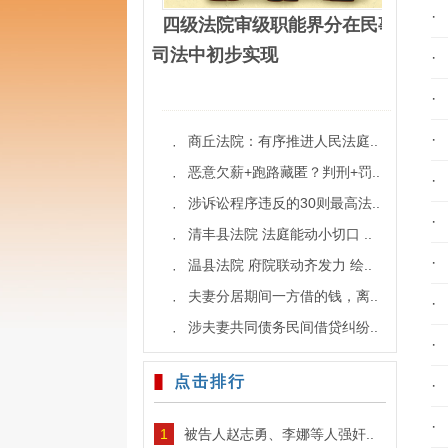
·
四级法院审级职能界分在民事
司法中初步实现
·
·
·
商丘法院：有序推进人民法庭..
·
恶意欠薪+跑路藏匿？判刑+罚..
·
·
涉诉讼程序违反的30则最高法..
·
·
清丰县法院 法庭能动小切口 ..
·
·
温县法院 府院联动齐发力 绘..
·
夫妻分居期间一方借的钱，离..
·
·
涉夫妻共同债务民间借贷纠纷..
·
·
点击排行
·
·
1
被告人赵志勇、李娜等人强奸..