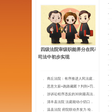
·
·
·
·
·
四级法院审级职能界分在民事
·
司法中初步实现
·
·
商丘法院：有序推进人民法庭..
·
·
恶意欠薪+跑路藏匿？判刑+罚..
·
涉诉讼程序违反的30则最高法..
·
·
清丰县法院 法庭能动小切口 ..
·
·
温县法院 府院联动齐发力 绘..
·