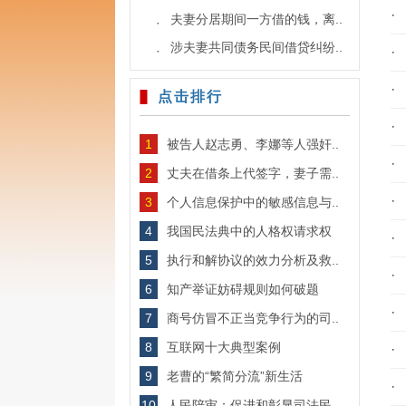
·
夫妻分居期间一方借的钱，离..
·
涉夫妻共同债务民间借贷纠纷..
·
·
·
点击排行
·
1
被告人赵志勇、李娜等人强奸..
·
2
丈夫在借条上代签字，妻子需..
·
3
个人信息保护中的敏感信息与..
4
我国民法典中的人格权请求权
·
5
执行和解协议的效力分析及救..
·
6
知产举证妨碍规则如何破题
·
7
商号仿冒不正当竞争行为的司..
8
互联网十大典型案例
·
9
老曹的“繁简分流”新生活
·
10
人民陪审：促进和彰显司法民..