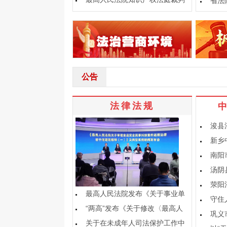
省法
要旨摘要（2025）
公告
法律法规
浚县
新乡
南阳
汤阴
荥阳
最高人民法院发布《关于事业单
守住
位工作人员脱产参加全
“两高”发布《关于修改〈最高人
巩义
民法院、最高人民检
关于在未成年人司法保护工作中