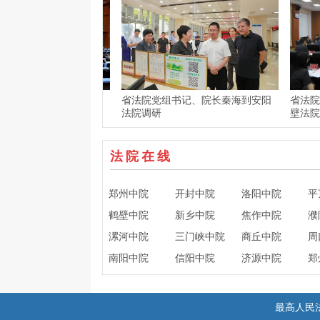
徽映军魂·共筑强军
省法院党组书记、院长秦海到安阳
省法院党组
法院调研
壁法院工作
法院在线
郑州中院
开封中院
洛阳中院
平
鹤壁中院
新乡中院
焦作中院
濮
漯河中院
三门峡中院
商丘中院
周
南阳中院
信阳中院
济源中院
郑
最高人民