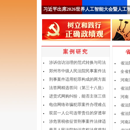
习近平出席2026世界人工智能大会暨人工
案例研究
涉诉信访治理的范式转换与司法
省法
应对
郑州市中级人民法院民事案件法
全省
律适用指引
刑事案件适用犯罪构成的两方面
河南
问题
法答网精选答问（第三十八批）
省法
——刑事审判专题
进货式网购纠纷，能否主张三倍
河南
赔偿？
电信网络诈骗犯罪案件办理难点
省法
及完善路径
双层一人公司连带责任的穿透审
省法
查
涉危害税收征管刑事案件法律适
河南
用问题探讨
最高人民法院知识产权法庭裁判