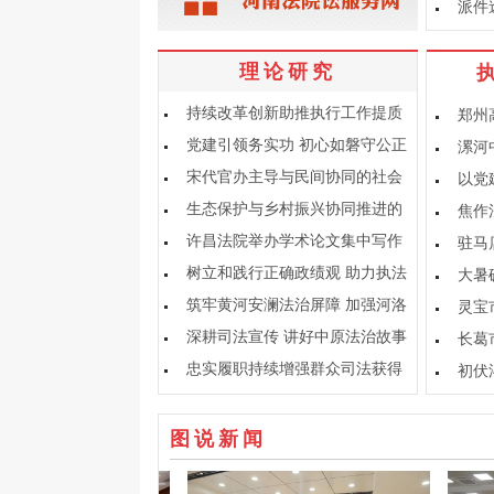
派件
理论研究
持续改革创新助推执行工作提质
郑州
增效
党建引领务实功 初心如磐守公正
漯河
宋代官办主导与民间协同的社会
以党
救助格局
生态保护与乡村振兴协同推进的
焦作
困境及司法路径
许昌法院举办学术论文集中写作
驻马
研讨会
树立和践行正确政绩观 助力执法
大暑
办案提质增效
筑牢黄河安澜法治屏障 加强河洛
灵宝
文明司法保护
深耕司法宣传 讲好中原法治故事
长葛
忠实履职持续增强群众司法获得
初伏
感
图说新闻